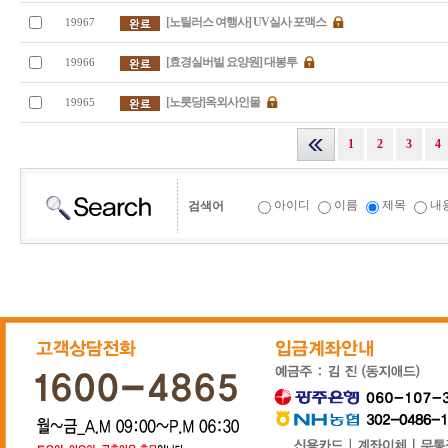
[노틸러스 여행사] UV실사 포맥스
19967
[효경실버빌 요양원] 대봉투
19966
[노릇당]옥외사인물
19965
1
2
3
4
아이디
이름
제목
내
검색어