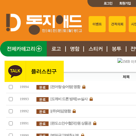
1MB 
[전어랑 숭어랑] 명함
19994
[도깨비 드론 방제] uv실사
19993
[(주)덕임]명함
19992
[완도소안수협]5만원 상품권
19991
[범일금고]에칭시트
19990