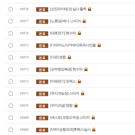
[선진라이테크] 실사 출력
19978
[노릇당] 배너 / 스티커
19977
[대호전기] 현수막
19976
[C#피아노아카데미]옥외사인물
19975
[다온] 명함
19974
[상무중앙복권] 현수막
19973
[미래전기] 포맥스
19972
[무지개농장] 스티커
19971
[우미건설] 명함
19970
[넥스트] 코팅도무송 스티커
19969
[SM미성형외과]후렉스/실사
19968