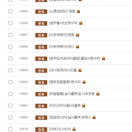
[노릇당]전단 / 명함
19989
[광주흥사단] 현수막
19988
[아르케헤어] 명함
19987
[아르케헤어] 배너
19986
[광주입석로타리클럽] 졸업식현수막
19985
[코너핏]옥외사인물
19984
[향토명품협회] 현수막
19983
[토탈필름] 실사출력 및 시트컷팅
19982
[지리산맛식품] 리플렛
19981
[점핑몬스터] 실사출력 포맥스
19980
[자매가] 스티커
19979