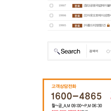
[첨단공원국밥]테이블
19907
[인아웃오토메이션]현
19906
[아름드리]명함2건
19905
검색어