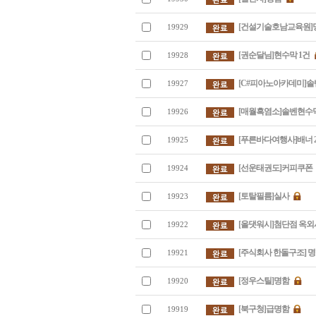
[건설기술호남교육원]
19929
[권순달님]현수막 1건
19928
[C#피아노아카데미]솔
19927
[매월흑염소]솔벤현수막
19926
[푸른바다여행사]배너 
19925
[선운태권도]커피쿠폰
19924
[토탈필름]실사
19923
[올댓워시]첨단점 옥
19922
[주식회사 한돌구조] 명
19921
[정우스틸]명함
19920
[북구청]급명함
19919