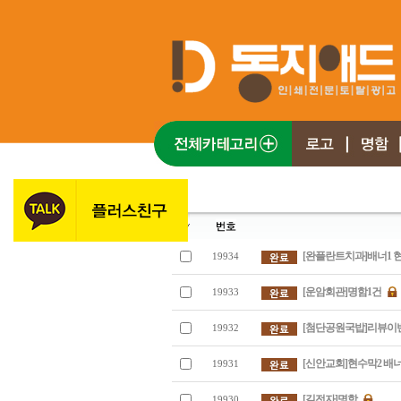
[완플란트치과]배너1 
19934
[운암회관]명함1건
19933
[첨단공원국밥]리뷰이
19932
[신안교회]현수막2 배너
19931
[길전자]명함
19930