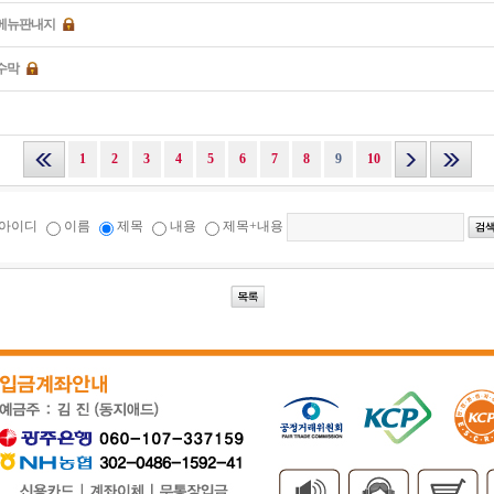
메뉴판내지
수막
1
2
3
4
5
6
7
8
9
10
아이디
이름
제목
내용
제목+내용