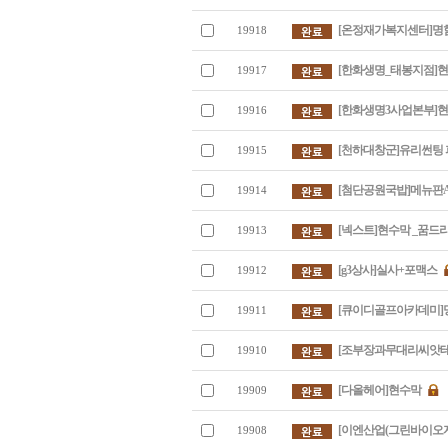
[온정재가복지센터]명
19918
[한화생명_태봉지점]
19917
[한화생명3사업본부]
19916
[천하대창군]유리썬팅
19915
[첨단공원국밥]메뉴판
19914
[넥스트]현수막 _꿈드
19913
[g3상사]실사+포맥스
19912
[큐이디골프아카데미]
19911
[조부장과무대리씨앗테
19910
[다올헤어]현수막
19909
[이엔산업(그린바이오
19908