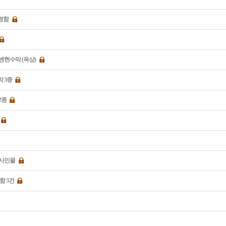
명함
벤현수막 (옥상)
 3종
2종
외사인물
함 3건