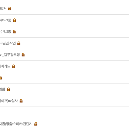
함2건
현수막3종
현수막3종
 파일만 작업
A4_캘무광코팅
리미카드
명함
이프]uv실사
자원)명함/스티커/전단지